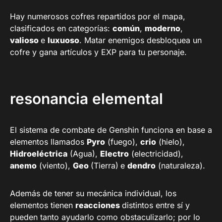
Hay numerosos cofres repartidos por el mapa,
clasificados en categorías:
común
,
moderno
,
valioso
e
luxuoso
. Matar enemigos desbloquea un
cofre y gana artículos y EXP para tu personaje.
resonancia elemental
El sistema de combate de Genshin funciona en base a
elementos llamados
Pyro
(fuego),
crio
(hielo),
Hidroeléctrica
(Agua),
Electro
(electricidad),
anemo
(viento),
Geo
(Tierra)
e
dendro
(naturaleza).
Además de tener su mecánica individual, los
elementos tienen
reacciones
distintos entre sí y
pueden tanto ayudarlo como obstaculizarlo; por lo