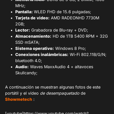
MHz;
Pantalla:
WLED FHD de 15.6 pulgadas;
Tarjeta de video:
AMD RADEONHD 7730M
2GB;
Lector:
Grabadora de Blu-ray + DVD;
Almacenamiento:
HD de 1TB 5400 RPM + 32G
SSD mSATA;
Sistema operativo:
Windows 8 Pro;
Conexiones inalámbricas:
Wi-Fi 802.11B/G/N;
bluetooth 4.0;
Audio:
Waves MaxxAudio 4 + altavoces
Skullcandy;
A continuación se muestran algunas fotos de este
portátil y el vídeo
de desempaquetado
de
Showmetech
:
[youtube]https://www.youtube.com/watch?